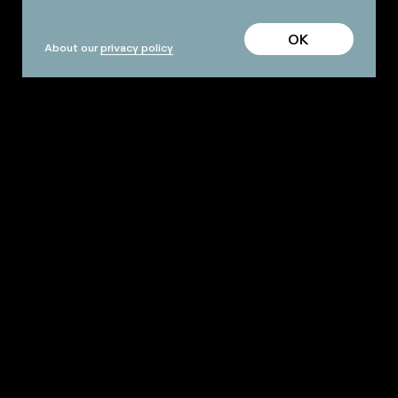
OK
About our
privacy policy
PROFESSIONALS
TERMS AND CONDITIONS
FAQ
ARCHIVES
OUR HALLS AND SPACES
PRACTICAL INFO
Facebook
Instagram
Mail
Newsletter
Address
Subscrib