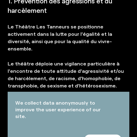
1. Prévention des agressions et du
harcèlement
Le Théâtre Les Tanneurs se positionne
activement dans la lutte pour l’égalité et la
diversité, ainsi que pour la qualité du vivre-
ensemble.
Le théâtre déploie une vigilance particulière à
l’encontre de toute attitude d’agressivité et/ou
de harcèlement, de racisme, d’homophobie, de
transphobie, de sexisme et d’hétérosexisme.
Concrètement :
We collect data anonymously to
improve the user experience of our
– Le Théâtre Les Tanneurs s’engage à accorder
site.
la plus grande attention au bien-être des équipes
artistiques lors des répétitions et des