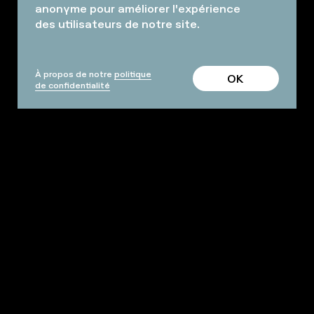
anonyme pour améliorer l'expérience
des utilisateurs de notre site.
À propos de notre
politique
OK
de confidentialité
ESPACE PRO
CONDITIONS GÉNÉRALES
FAQ
ARCHIVES
NOS SALLES & ESPACES
INFOS PRATIQUES
Facebook
Instagram
Adresse
Newsletter
mail
S'inscrire