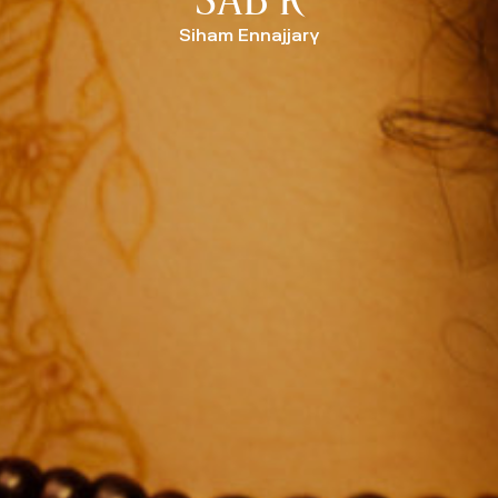
Siham Ennajjary