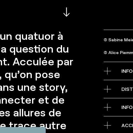
’un quatuor à
© Sabine Meie
 la question du
© Alice Piem
nt. Acculée par
INF
l, qu’on pose
ans une story,
Petite salle
DIST
nnecter et de
L’accès à la pe
Vanderhaegen 
Conception, é
INFO
des allures de
Accompagnée 
À partir de 16
Collaboration
ne trace autre
Composition 
Le Pass XS 1 
ACCE
Aide aux mo
en une soirée