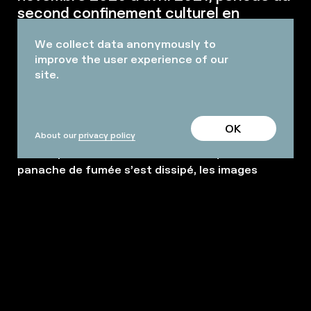
second confinement culturel en
Belgique.
We collect data anonymously to
improve the user experience of our
L’appel à prendre part à l’aventure
site.
Au mois de septembre 2020, l’Archipel des
Mélongas, situé dans la ceinture de feu du
OK
Pacifique, a été la proie d’émissions volcaniques
About our
privacy policy
durant près de trois semaines. Lorsque le
panache de fumée s’est dissipé, les images
satellite ont révélé qu’une nouvelle bande de
pierre et de terre était apparue, longue de 600
mètres et large de 150 mètres. En quelques
semaines, de nombreuses alluvions s’y sont
déposées et la nature a crû de manière
surprenante. En outre, les matériaux qui la
composent semblaient attirer les bateaux
passant à proximité. Ceux-ci voyaient leur