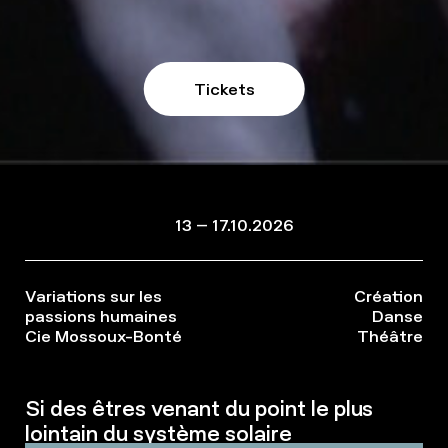
Tickets
13 – 17.10.2026
Variations sur les
Création
passions humaines
Danse
Cie Mossoux-Bonté
Théâtre
Si des êtres venant du point le plus
lointain du système solaire