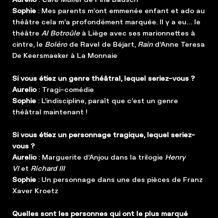
Sophie
: Mes parents m’ont emmenée enfant et ado au
théâtre cela m’a profondément marquée. Il y a eu… le
théâtre
Al Botroûle
à Liège avec ses marionnettes à
cintre, le
Boléro
de Ravel de Béjart,
Rain
d’Anne Teresa
De Keersmaeker à La Monnaie
Si vous étiez un genre théâtral, lequel seriez-vous ?
Aurelio
: Tragi-comédie
Sophie
: L’indiscipline, paraît que c’est un genre
théâtral maintenant !
Si vous étiez un personnage tragique, lequel seriez-
vous ?
Aurelio
: Marguerite d’Anjou dans la trilogie
Henry
VI
et
Richard III
Sophie
: Un personnage dans une des pièces de Franz
Xaver Kroetz
Quelles sont les personnes qui ont le plus marqué