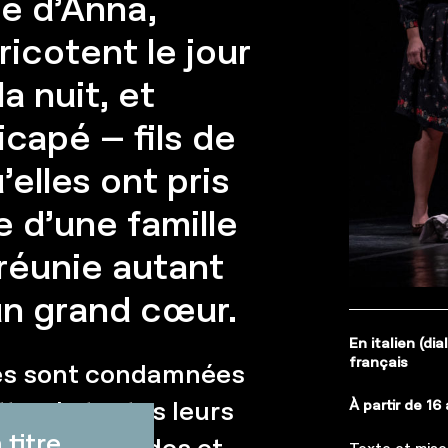
re d’Anna,
ricotent le jour
a nuit, et
icapé – fils de
elles ont pris
re d’une famille
réunie autant
un grand cœur.
En italien (dia
français
mes sont condamnées
ttre de toutes leurs
À partir de 16 
titre
ditions sordides et
Texte et mis