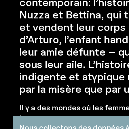
contemporain: l’histoi
Nuzza et Bettina, qui t
et vendent leur corps l
d’Arturo, l’enfant hand
leur amie défunte – qu’
sous leur aile. L’histoi
indigente et atypique 
par la misère que par 
Il y a des mondes où les fem
à se battre pour survivre, se ba
Nous collectons des données à 
forces afin de se sortir des con