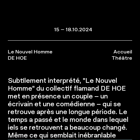
15 – 18.10.2024
Le Nouvel Homme
Accueil
DE HOE
Théâtre
Subtilement interprété, "Le Nouvel
Homme" du collectif flamand DE HOE
met en présence un couple – un
écrivain et une comédienne – qui se
retrouve après une longue période. Le
temps a passé et le monde dans lequel
iels se retrouvent a beaucoup changé.
Même ce qui semblait inébranlable