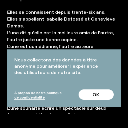
Elles se connaissent depuis trente-six ans.
Elles s’appellent Isabelle Defossé et Geneviève
Damas.
L’une dit qu’elle est la meilleure amie de l’autre,
l’autre juste une bonne copine.
L’une est comédienne, l’autre auteure.
L’une est fan de foot, l’autre coupe la télévision
Nous collectons des données à titre
dès qu’elle aperçoit un ballon rond.
anonyme pour améliorer l'expérience
L’une fait du théâtre pour s’évader, l’autre pour
des utilisateurs de notre site.
manifester.
L’une veut réaliser le spectacle de sa vie, l’autre
le fait en attendant mieux.
À propos de notre
politique
L’une rêve de Kevin De Bruyne, l’autre d’écologie
OK
de confidentialité
et de féminisme.
L’une souhaite écrire un spectacle sur deux
femmes en villégiature au Qatar,
l’autre dénoncer les pétro-oligarchies.