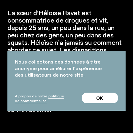
La sœur d’Héloïse Ravet est
consommatrice de drogues et vit,
depuis 25 ans, un peu dans la rue, un
peu chez des gens, un peu dans des
squats. Héloïse n’a jamais su comment
aborder ce sujet. Les disparitions
perpétuelles, l’impossibilité d’en parler
Nous collectons des données à titre
au sein de la société et l’indifférence,
anonyme pour améliorer l'expérience
souvent générale, à cette question, la
des utilisateurs de notre site.
poussent aujourd’hui à faire théâtre,
autour d’elle, avec elle. Pas pour
comprendre. Mais pour entendre sa
À propos de notre
politique
OK
sœur, entendre son mystère et ce que
de confidentialité
sa vie raconte.