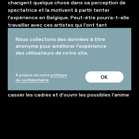
changent quelque chose dans sa perception de
spectatrice et la motivent à partir tenter
l’expérience en Belgique. Peut-être pourra-t-elle
travailler avec ces artistes qui l’ont tant
impressionnée ?
Nous collectons des données à titre
anonyme pour améliorer l'expérience
Premiers pas
des utilisateurs de notre site.
Pendant ses études à l’INSAS, Héloïse présente
son premier spectacle,
Le gigot
, au Festival
À propos de notre
politique
OK
Courants d’Airs 2018, organisé par le
de confidentialité
Conservatoire royal de Bruxelles. Une envie de
casser les cadres et d’ouvrir les possibles l’anime
déjà. Chaque école travaille habituellement en
cercle fermé avec ses propres étudiant·es. Le
projet
Le gigot
contourne totalement cet aspect.
Héloïse propose, pendant un an, à des
étudiant·es de Mons, de Liège et de Bruxelles de