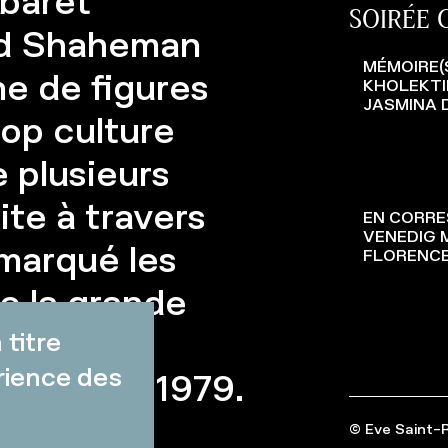
abaret
SOIRÉE
ad Shaheman
MÉMOIRE(
ne de figures
KHOLEKTI
JASMINA 
op culture
 plusieurs
ite à travers
EN CORRE
VENEDIG 
marqué les
FLORENCE
e la grande
s voix
titre
rience des
e depuis 1979.
© Eve Saint-