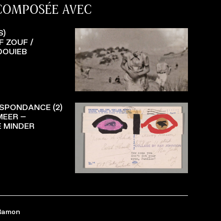
 COMPOSÉE AVEC
S)
F ZOUF /
DOUIEB
SPONDANCE (2)
MEER –
 MINDER
Ramon