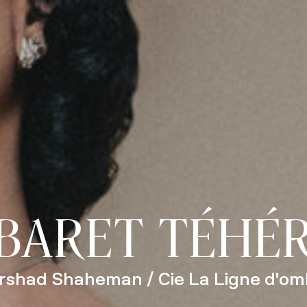
BARET TÉHÉ
rshad Shaheman / Cie La Ligne d'om