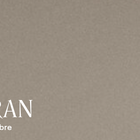
RAN
bre