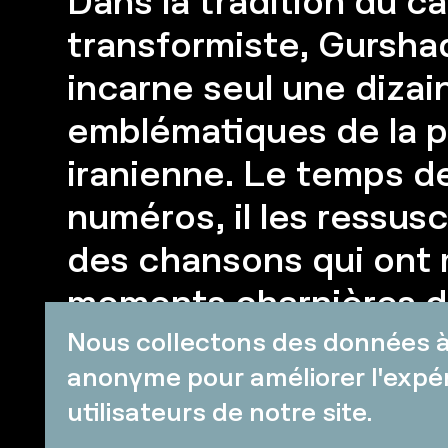
Dans la tradition du c
transformiste, Gursh
incarne seul une dizai
emblématiques de la p
iranienne. Le temps de
numéros, il les ressusc
des chansons qui ont 
moments charnières d
Histoire, et ravive leur
Nous collectons des données à 
anonyme pour améliorer l'expé
condamnées au silenc
utilisateurs de notre site.