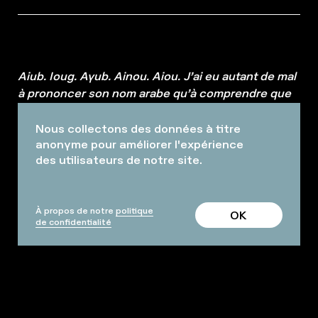
Aiub. Ioug.
Ayub. Ainou. Aiou. J’ai eu autant de mal
à prononcer son nom arabe qu’à comprendre que
notre amour n’était pas possible dans un monde
impossible. Ce nom est venu détruire, d’une
Nous collectons des données à titre
anonyme pour améliorer l'expérience
certaine manière, mon Occident.
des utilisateurs de notre site.
À propos de notre
politique
OK
de confidentialité