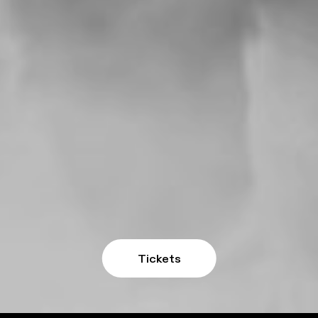
Tickets