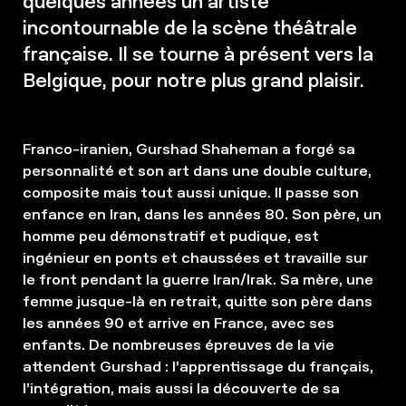
quelques années un artiste
incontournable de la scène théâtrale
française. Il se tourne à présent vers la
Belgique, pour notre plus grand plaisir.
Franco-iranien, Gurshad Shaheman a forgé sa
personnalité et son art dans une double culture,
composite mais tout aussi unique. Il passe son
enfance en Iran, dans les années 80. Son père, un
homme peu démonstratif et pudique, est
ingénieur en ponts et chaussées et travaille sur
le front pendant la guerre Iran/Irak. Sa mère, une
femme jusque-là en retrait, quitte son père dans
les années 90 et arrive en France, avec ses
enfants. De nombreuses épreuves de la vie
attendent Gurshad : l’apprentissage du français,
l’intégration, mais aussi la découverte de sa