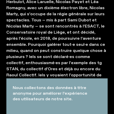
Herbulot, Alice Laruelle, Nicolas Payet et Léa
Romagny, avec un dixième électron libre, Nicolas
Marty, qui s’occupe de la régie générale sur leurs
spectacles. Tous – mis à part Sami Dubot et
Nicolas Marty – se sont rencontrés à l’ESACT, le
Conservatoire royal de Liège, et ont décidé,
après l’école, en 2018, de poursuivre l’aventure
ensemble. Pourquoi galérer tout·e seul·e dans ce
milieu, quand on peut construire quelque chose à
plusieurs ? Iels se sont déclaré·es comme
collectif, enthousiasmé·es par l’exemple des tg
STAN, du collectif d’Ores et déjà ou encore du
Raoul Collectif. Iels y voyaient l’opportunité de
construire et choisir leur propre pratique
théâtrale, de fabriquer des histoires à plusieurs.
Nous collectons des données à titre
anonyme pour améliorer l'expérience
des utilisateurs de notre site.
ÊTRE, VIVRE ET PENSER EN
COLLECTIF