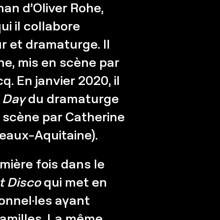
man d’Oliver Rohe,
ui il collabore
r et dramaturge. Il
ne, mis en scène par
 En janvier 2020, il
 Day
du dramaturge
n scène par Catherine
eaux-Aquitaine).
remière fois dans le
t Disco
qui met en
onnel·les ayant
familles. La même