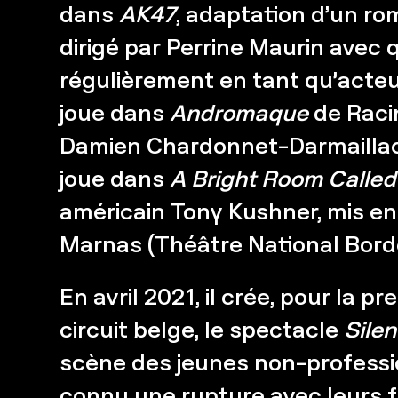
dans
AK47
, adaptation d’un ro
dirigé par Perrine Maurin avec q
régulièrement en tant qu’acteu
joue dans
Andromaque
de Raci
Damien Chardonnet-Darmaillacq.
joue dans
A Bright Room Called
américain Tony Kushner, mis e
Marnas (Théâtre National Bord
En avril 2021, il crée, pour la p
circuit belge, le spectacle
Silen
scène des jeunes non-professi
connu une rupture avec leurs 