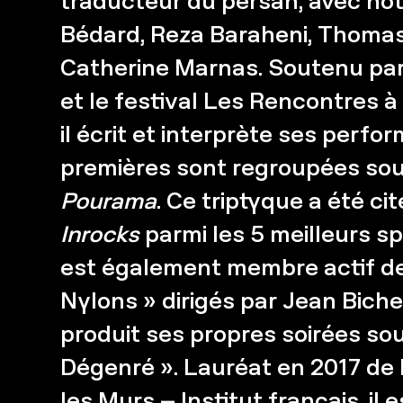
traducteur du persan, avec n
Bédard, Reza Baraheni, Thoma
Catherine Marnas. Soutenu par
et le festival Les Rencontres à 
il écrit et interprète ses perfo
premières sont regroupées sous
Pourama
. Ce triptyque a été ci
Inrocks
parmi les 5 meilleurs sp
est également membre actif d
Nylons » dirigés par Jean Biche
produit ses propres soirées sou
Dégenré ». Lauréat en 2017 de l
les Murs – Institut français, i