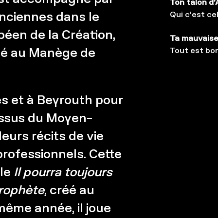
Ton talon d’A
enciennes dans le
Qui c’est celu
éen de la Création,
Ta mauvaise
cié au Manège de
Tout est bo
s et à Beyrouth pour
issus du Moyen-
eurs récits de vie
professionnels. Cette
cle
Il pourra toujours
prophète
, créé au
même année, il joue