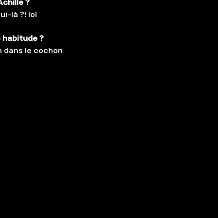
chille ?
i-là ?! lol
 habitude ?
n dans le cochon