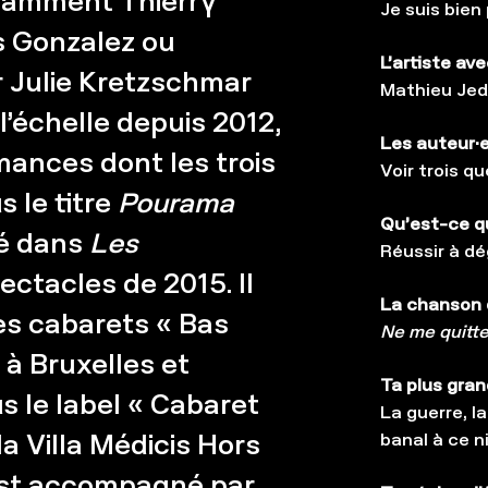
otamment Thierry
Je suis bien
s Gonzalez ou
L’artiste ave
 Julie Kretzschmar
Mathieu Jed
l’échelle depuis 2012,
Les auteur·e·
rmances dont les trois
Voir trois q
 le titre
Pourama
Qu’est-ce qu
té dans
Les
Réussir à dé
ectacles de 2015. Il
La chanson q
es cabarets « Bas
Ne me quitte
 à Bruxelles et
Ta plus gran
s le label « Cabaret
La guerre, la
a Villa Médicis Hors
banal à ce n
l est accompagné par