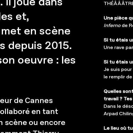
 Il joue dans
THÉÂÂÂTR
es et,
Une pièce q
Inferno
de R
t met en scène
Si tu étais u
s depuis 2015.
Une rave pa
son oeuvre : les
Si tu étais 
Je suis pour
le remplir d
Quelles sont
travail ? Te
cteur de Cannes
Dans le déso
llaboré en tant
Arpad Chilin
en scène ou encore
Le lieu où tu