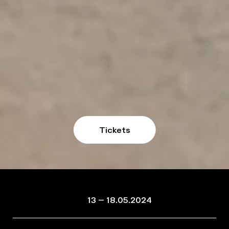
Tickets
13 – 18.05.2024