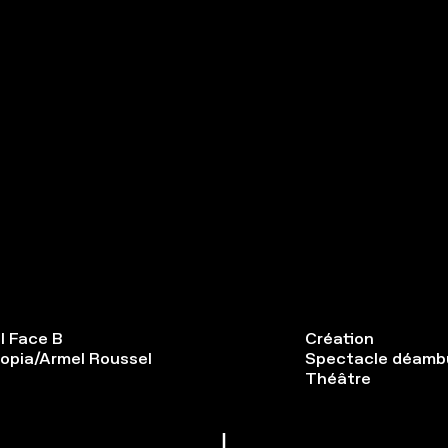
il Face B
Création
topia/Armel Roussel
Spectacle déambu
Théâtre