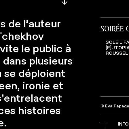
s de l’auteur
SOIRÉE
 Tchekhov
SOLEIL F
ite le public à
[E]UTOPI
ROUSSEL
 dans plusieurs
 se déploient
een, ironie et
s’entrelacent
© Eva Papage
ces histoires
e.
INF