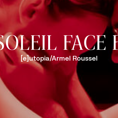
SOLEIL FACE 
[e]utopia/Armel Roussel