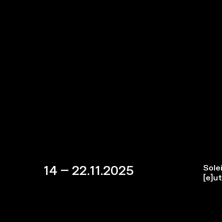
14 – 22.11.2025
Sole
[e]u