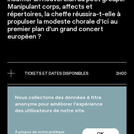
Manipulant corps, affects et
répertoires, la cheffe réussira-t-elle à
propulser la modeste chorale d’Ici au
premier plan d’un grand concert
européen ?
TICKETS ET DATES DISPONIBLES
2H00
Nous collectons des données à titre
anonyme pour améliorer l'expérience
des utilisateurs de notre site.
L’arrivée de la nouvelle cheffe intrigue et crée la
rumeur : on se demande ce que vient faire une
sommité étrangère dans cette ville sans
envergure ni spécificité remarquable. Au fil des
À propos de notre
politique
OK