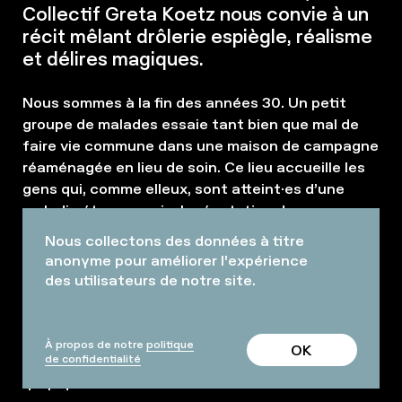
Collectif Greta Koetz nous convie à un
récit mêlant drôlerie espiègle, réalisme
et délires magiques.
Nous sommes à la fin des années 30. Un petit
groupe de malades essaie tant bien que mal de
faire vie commune dans une maison de campagne
réaménagée en lieu de soin. Ce lieu accueille les
gens qui, comme elleux, sont atteint·es d’une
maladie étrange qui a la réputation de
transformer les gens en hérissons. Cette maladie
Nous collectons des données à titre
qui fait peur à tout le monde, c’est celle dont
anonyme pour améliorer l'expérience
était affecté Van Gogh, et qu’il a illustrée dans
des utilisateurs de notre site.
ses très célèbres « autoportraits en animal »…
C’est la maladie des bizarres et des inadapté·es,
la maladie de celles et ceux qui voudraient
À propos de notre
politique
OK
de confidentialité
toucher et être touché·es, mais qui ont la peau
qui pique.