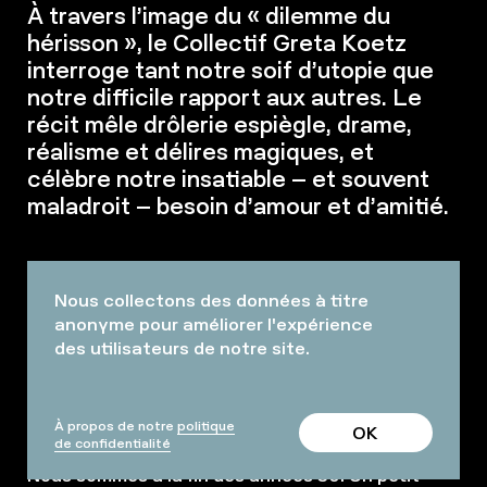
À travers l’image du « dilemme du
hérisson », le Collectif Greta Koetz
interroge tant notre soif d’utopie que
notre difficile rapport aux autres. Le
récit mêle drôlerie espiègle, drame,
réalisme et délires magiques, et
célèbre notre insatiable – et souvent
maladroit – besoin d’amour et d’amitié.
Nous collectons des données à titre
anonyme pour améliorer l'expérience
TICKETS ET DATES DISPONIBLES
1H50
des utilisateurs de notre site.
À propos de notre
politique
OK
de confidentialité
Nous sommes à la fin des années 30. Un petit