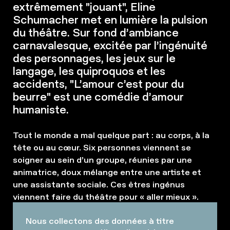
extrêmement "jouant", Eline
Schumacher met en lumière la pulsion
du théâtre. Sur fond d’ambiance
carnavalesque, excitée par l’ingénuité
des personnages, les jeux sur le
langage, les quiproquos et les
accidents, "L’amour c’est pour du
beurre" est une comédie d’amour
humaniste.
Tout le monde a mal quelque part : au corps, à la
tête ou au cœur. Six personnes viennent se
soigner au sein d’un groupe, réunies par une
animatrice, doux mélange entre une artiste et
une assistante sociale. Ces êtres ingénus
viennent faire du théâtre pour « aller mieux ».
Tout le monde est de bonne volonté pour essayer
Nous collectons des données à titre
de monter
La Nuit des rois
de Shakespeare, dans