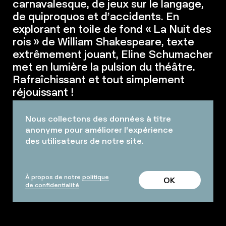
carnavalesque, de jeux sur le langage,
de quiproquos et d’accidents. En
explorant en toile de fond « La Nuit des
rois » de William Shakespeare, texte
extrêmement jouant, Eline Schumacher
met en lumière la pulsion du théâtre.
Rafraîchissant et tout simplement
réjouissant !
Nous collectons des données à titre
anonyme pour améliorer l'expérience
des utilisateurs de notre site.
TICKETS ET DATES DISPONIBLES
1H20
À propos de notre
politique
OK
de confidentialité
Tout le monde a mal quelque part : au corps, à la