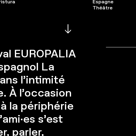
ristura
Espagne
Théâtre
ival EUROPALIA
espagnol La
ns l’intimité
. À l’occasion
à la périphérie
d’ami·es s’est
r, parler,