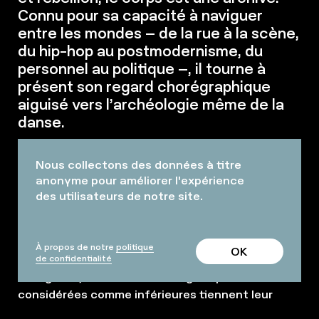
Connu pour sa capacité à naviguer
entre les mondes – de la rue à la scène,
du hip-hop au postmodernisme, du
personnel au politique –, il tourne à
présent son regard chorégraphique
aiguisé vers l’archéologie même de la
danse.
Dans cette performance, Mohamed Toukabri
Nous collectons des données à titre
démantèle les hiérarchies ancrées dans le corps,
anonyme pour améliorer l'expérience
questionnant qui peut bouger, comment et
des utilisateurs de notre site.
pourquoi. La pièce respire l’urgence de
décoloniser l’imagination, de créer un espace où
les traditions de la danse ne sont pas en
À propos de notre
politique
OK
concurrence ou hiérarchisées, mais coexistent et
de confidentialité
dialoguent, où des formes longtemps
considérées comme inférieures tiennent leur
place face aux formes canonisées, où la