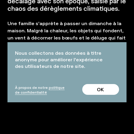
décalage avec son époque, saisie par le
chaos des dérèglements climatiques.
Une famille s’apprête à passer un dimanche à la
maison. Malgré la chaleur, les objets qui fondent,
un vent à décorner les bœufs et le déluge qui fait
rage, la vie suit son cours. Alors que tout se
transforme et s’effondre, l’être humain déploie
Nous collectons des données à titre
une surprenante inventivité pour tenter de
anonyme pour améliorer l'expérience
des utilisateurs de notre site.
préserver son quotidien… jusqu’à l’absurde. Au
même moment, sur les routes parcourant le
monde, une équipe de reporters animaliers
préparent un documentaire témoignant de la vie
À propos de notre
politique
OK
de confidentialité
des dernières espèces vivant sur Terre.