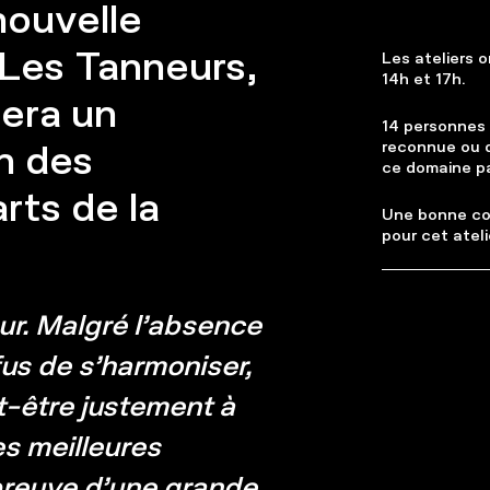
nouvelle
Les Tanneurs,
Les ateliers o
14h et 17h.
nera un
14 personnes 
n des
reconnue ou q
ce domaine pa
rts de la
Une bonne co
pour cet ateli
eur. Malgré l’absence
fus de s’harmoniser,
t-être justement à
es meilleures
preuve d’une grande