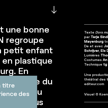
et une bonne
Texte
Dors mo
AN regroupe
par
Terje Sind
Mayenburg
tr
De et avec
Jo
 petit enfant
Schrijver
,
Els 
Lumières
Tho
 en plastique
Costumes
An
Technique
tg
urg. En
Une producti
urréaliste du
théâtral des 
titre
editeur.com
austique du
rience des
Visuel © Koen
lamand nous