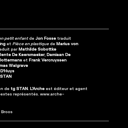
n petit enfant
de
Jon Fosse
traduit
ing
et
Pièce en plastique
de
Marius von
aduit par
Mathilde Sobottke
lente De Keersmaeker
,
Damiaan De
Dottermans
et
Frank Vercruyssen
mas Walgrave
 D’Huys
 STAN
on de
tg STAN
.
L’Arche
est éditeur et agent
textes représentés.
www.arche-
 Broos