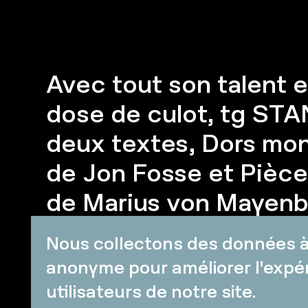
Avec tout son talent 
dose de culot, tg ST
deux textes, Dors mon
de Jon Fosse et Pièce
de Marius von Mayenb
combinant l’échange s
Nous collectons des données à 
premier et l’univers c
anonyme pour améliorer l'expé
second, le collectif f
utilisateurs de notre site.