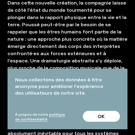
Dans cette nouvelle création, la compagnie laisse
de côté l’état du monde tourmenté pour se
plonger dans le rapport physique entre la vie et la
terre. Poussé peut-être par le besoin de se
rappeler que les êtres humains font partie de la
nature : une approche plus concrète où la matière
émerge directement des corps des interprètes
confronté·es aux forces extérieures et à
l’espace. Une dramaturgie abstraite s’y déploie,
plus proche de la composition musicale que de la
narration théâtrale.
Nous collectons des données à titre
anonyme pour améliorer l'expérience
La vie et tous les êtres vivants semblent
des utilisateurs de notre site.
constituer une anomalie, une coordination
ingénieuse entre matière et énergie à l’origine
bien moins ordonnées. Ils vont à l’encontre de
À propos de notre
politique
OK
l’entropie, de la perte d’ordre et de concentration
de confidentialité
et de la tendance au chaos, qui est le destin
absolument inévitable pour tous les systèmes