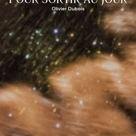
Olivier Dubois