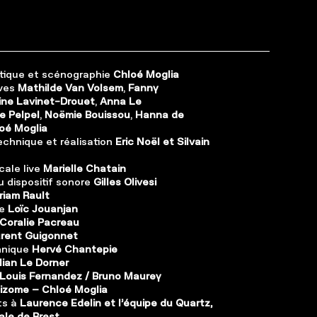
istique et scénographie
Chloé Moglia
ves
Mathilde Van Volsem
,
Fanny
ine Lavinet-Drouet
,
Anna Le
 Pelpel
,
Noëmie Bouissou
,
Hanna de
oé Moglia
chnique et réalisation
Eric Noël et Silvain
cale live
Marielle Chatain
 dispositif sonore
Gilles Olivesi
iam Rault
e
Loïc Jouanjan
Coralie Pacreau
rent Guigonnet
hnique
Hervé Chantepie
lian Le Dorner
Louis Fernandez / Bruno Maurey
izome – Chloé Moglia
ts à
Laurence Edelin et l’équipe du Quartz,
le de Brest