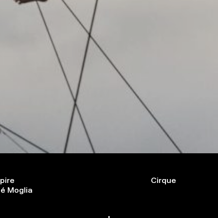
pire
Cirque
é Moglia