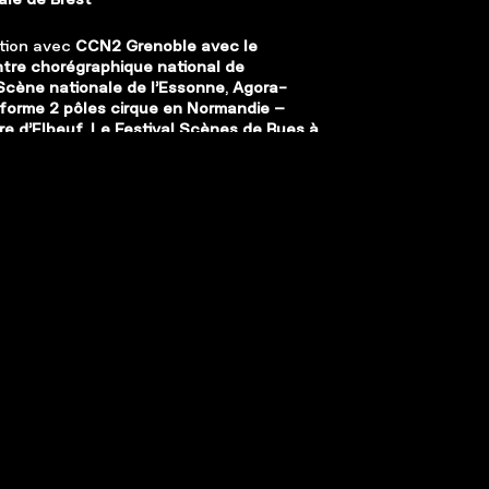
tion avec
CCN2 Grenoble avec le
ntre chorégraphique national de
Scène nationale de l’Essonne
,
Agora-
forme 2 pôles cirque en Normandie –
e d’Elbeuf
,
Le Festival Scènes de Rues à
 compagnie Rhizome est en résidence au
 de l’eau / Ville de Pantin
avec le soutien
partemental de Seine Saint-Denis
,
La
Musique de Nanterre
,
Espace Malraux –
ale de Chambéry
et de la Savoie
>
Teatro
rino – Teatro Nazionale
/
Torinodanza
jet Corpo Links Cluster
,
Programme de
erritoriale INTERREG V-A Italie-France
14-2020
| Avec le soutien du
Citron Jaune,
al des Arts de la Rue
| Résidences et Aides
Atelier 231
,
Centre National des Arts de la
lle-lès-Rouen
,
Plateforme 2 pôles cirque
 – La Brèche à Cherbourg
,
Festival Scènes
lhouse
,
Le Parapluie (Centre International
tistique) – Aurillac
.
est artiste associée à l’Agora, scène
ry et de l’Essonne, à la Passerelle, Scène