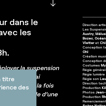
r dans le
Direction art
avec les
Les Suspensi
Austry
,
Mélus
Bozec
,
Océane
Vletter
et
Chl
Conception te
8h.
Ohl
Création musi
Conception du
Costumes
Myr
éployer la suspension
Régie général
Régie lumière
commun. Je l’ai
titre
Régie son
Lau
Direction tec
culpture, à la fois
rience des
Production
Kil
Photos
Jean-
ion horizontale d’une
Production
Rh
trois boucles
Remerciemen
Scène Nationa