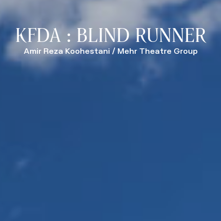
KFDA : BLIND RUNNER
Amir Reza Koohestani / Mehr Theatre Group