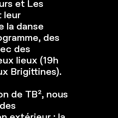
urs et Les
 leur
e la danse
ogramme, des
vec des
ux lieux (19h
x Brigittines).
on de TB², nous
 des
 extérieur : la