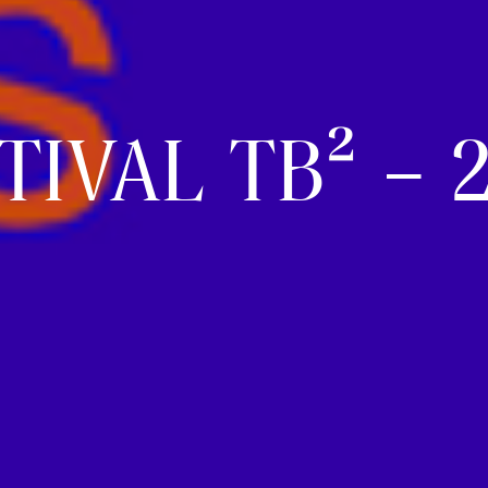
TIVAL TB² – 