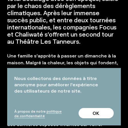
par le chaos des dérèglements
climatiques. Après leur immense
succès public, et entre deux tournées
internationales, les compagnies Focus
et Chaliwaté s’offrent un second tour
au Théâtre Les Tanneurs.
Une famille s’apprête à passer un dimanche à la
maison. Malgré la chaleur, les objets qui fondent,
un vent à décorner les bœufs et le déluge qui fait
rage, la vie suit son cours. Alors que tout se
Nous collectons des données à titre
transforme et s’effondre, l’être humain déploie
anonyme pour améliorer l'expérience
une surprenante inventivité pour tenter de
des utilisateurs de notre site.
préserver son quotidien… jusqu’à l’absurde. Au
même moment, sur les routes parcourant le
monde, une équipe de reporters animaliers
À propos de notre
politique
OK
de confidentialité
préparent un documentaire témoignant de la vie
des dernières espèces vivantes sur Terre.