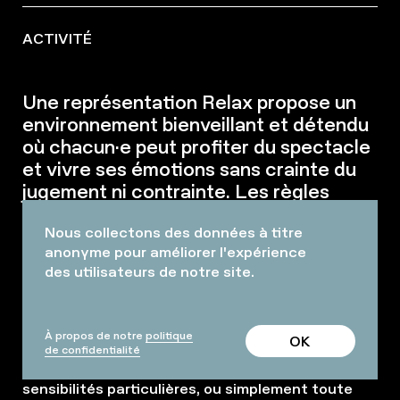
ACTIVITÉ
Une représentation Relax propose un
environnement bienveillant et détendu
où chacun·e peut profiter du spectacle
et vivre ses émotions sans crainte du
jugement ni contrainte. Les règles
habituelles sont assouplies pour
Nous collectons des données à titre
permettre à chacun·e de vivre
anonyme pour améliorer l'expérience
l’événement à sa manière.
des utilisateurs de notre site.
Tout le monde peut venir. Les représentations
Relax sont faites pour accueillir tous les publics,
À propos de notre
politique
OK
quelles que soient leurs différences. Elles sont
de confidentialité
conçues pour les personnes ayant des
sensibilités particulières, ou simplement toute